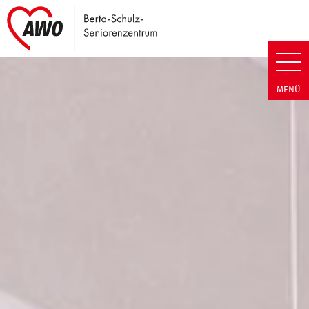
Link zu Home
Berta-Schulz-Seniorenzentrum
MENÜ