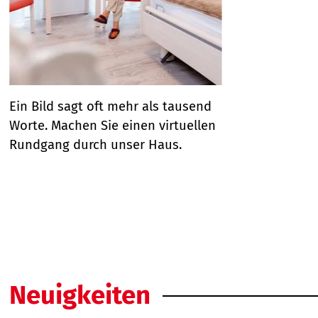
Ein Bild sagt oft mehr als tausend
D
Worte. Machen Sie einen virtuellen
s
Rundgang durch unser Haus.
P
j
s
Neuigkeiten